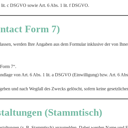
1 lit. c DSGVO sowie Art. 6 Abs. 1 lit. f DSGVO.
ntact Form 7)
ssen, werden Ihre Angaben aus dem Formular inklusive der von Ihne
 Form 7“.
undlage von Art. 6 Abs. 1 lit. a DSGVO (Einwilligung) bzw. Art. 6 Ab
geben und nach Wegfall des Zwecks gelöscht, sofern keine gesetzlich
taltungen (Stammtisch)
ranstaltungen (z. B. Stammtisch) anzumelden. Dabei werden Name und 