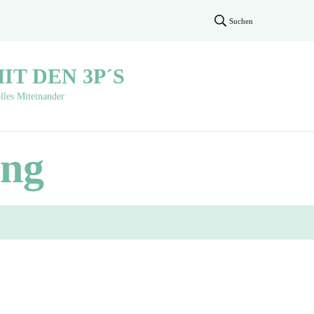
Suchen
T DEN 3P´S
lles Miteinander
ung